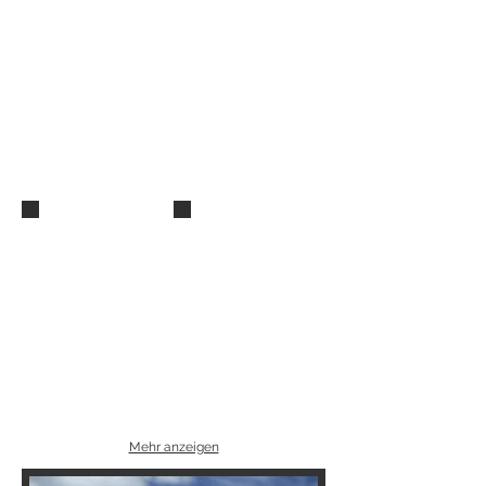
Deutscher Fotograf
Deutsche Fotografin
auf Mauritius
auf Mauritius
© Maxi Gurgel
© Maxi Gurgel
Deutsche Fotografin
Deutsche Fotografin
auf Mauritius
auf Mauritius
Mehr anzeigen