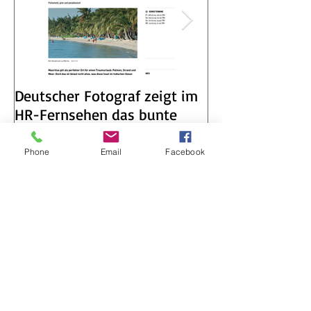
Deutscher Fotograf zeigt im
Neuer Youtube
HR-Fernsehen das bunte
Deutscher
Phone
Email
Facebook
Mauritius
Fotograf/Wedd
auf Mauritius
Aktuelle Einträge
Ile aux Cerfs - vorgelagerte
Trauminsel als perfekte
Fotolocation